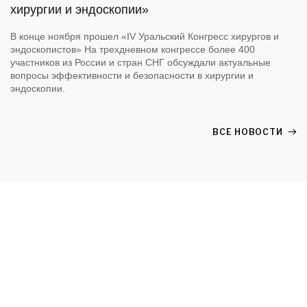
хирургии и эндоскопии»
В конце ноября прошел «IV Уральский Конгресс хирургов и
эндоскопистов» На трехдневном конгрессе более 400
участников из России и стран СНГ обсуждали актуальные
вопросы эффективности и безопасности в хирургии и
эндоскопии.
ВСЕ НОВОСТИ
Сервис
Сервисная служба осуществляет гарантийное и
послегарантийное обслуживание поставляемого ООО РИПЛ
оборудования, а также производит ремонт широкого спектра
медицинских приборов, находящихся у вас в эксплуатации